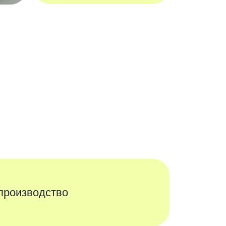
тво
ние