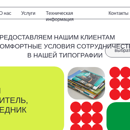
Расч
Услуги
Техническая
Контакты
Услуги
Техническая
Контакты
Ра
информация
информация
ДОСТАВЛЯЕМ НАШИМ КЛИЕНТАМ
ОРТНЫЕ УСЛОВИЯ СОТРУДНИЧЕСТВА
выбрать услугу
В НАШЕЙ ТИПОГРАФИИ
ЛЬ,
НИК
визитки
бумажные пакеты
б