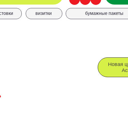
Новая цифровая ма
AccurioPrint C4