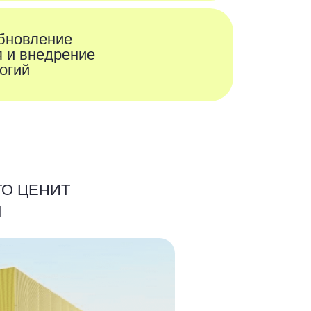
ивент организаторы
ркетинговые агентства