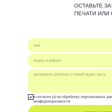
я согласен (а) на обработку персональных данных и
конфиденциальности
ОТПРАВИТЬ
Россия, 111024, г. Москва, ул. 2-я Кабельная, д. 2
ОФИС: Строение 3, подъезд 3, офис 310
ЦЕХ: Строение 3, ворота 5
+7 495 232
0707
+7 495 221
7714
info@samoprint.ru