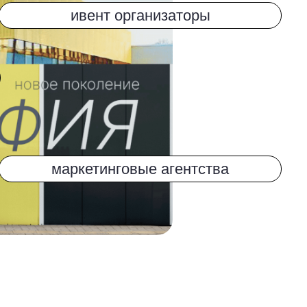
печать
на современном
оборудовании