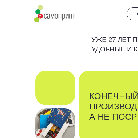
О
О нас
нас
УЖЕ 27 ЛЕТ ПРЕ
УДОБНЫЕ И КОМФ
КОНЕЧНЫЙ
ПРОИЗВОДИТЕ
А НЕ ПОСРЕД
календари
листовки