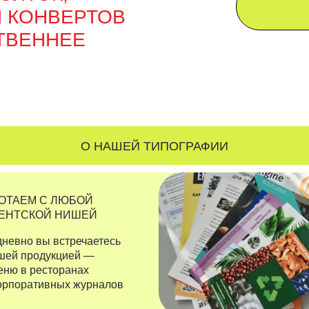
О НАШЕЙ ТИПОГРАФИИ
 С ЛЮБОЙ
ОЙ НИШЕЙ
НА
РА
вы встречаетесь
КО
одукцией —
П
ресторанах
тивных журналов
ПОЧЕМУ ВЫБИРАЮТ НАС?